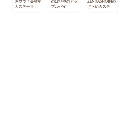
おやつ「長崎堂
のぼりやのアッ
ZENKASHOINの
カステーラ」
プルパイ
ざらめカステ
ラ、やっと見つ
けた。