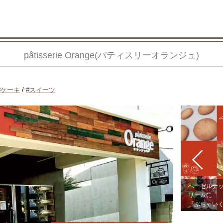
pâtisserie Orange(パティスリーオランジュ)
ケーキ
/
スイーツ
ヘーゼルナ
。
「小麦粉」「バター」「生クリーム」など
リームに
厳選した素材のみを使用。
『ぶちゃい