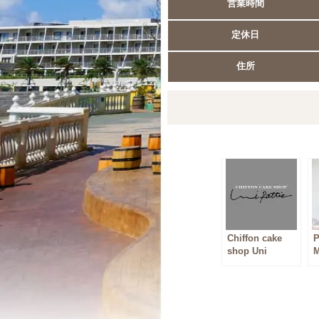
営業時間
定休日
住所
Now Loading...
Chiffon cake
P
shop Uni
pattie（ウニパテ
ィ）