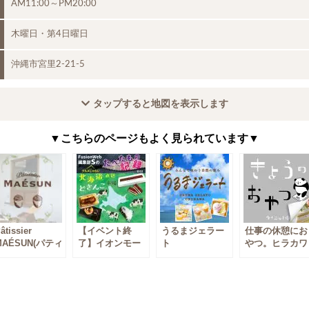
AM11:00～PM20:00
木曜日・第4日曜日
沖縄市宮里2-21-5
タップすると地図を表示します
▼こちらのページもよく見られています▼
âtissier
【イベント終
うるまジェラー
仕事の休憩にお
MAÉSUN(パティ
了】イオンモー
ト
やつ。ヒラカワ
シエ マエサン)
ル沖縄ライカム
洋菓子店のショ
で開催していた
ートケーキ
物産展で購入し
たスイーツと、
今の子どもは知