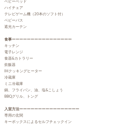
ベビーベッド
ハイチェア
テレビゲーム機（20本のソフト付）
ベビーバス
遮光カーテン
食事ーーーーーーーーーーーーーーーー
キッチン
電子レンジ
食器&カトラリー
炊飯器
IHクッキングヒーター
冷蔵庫
ミニ冷蔵庫
鍋、フライパン、油、塩&こしょう
BBQグリル、トング
入室方法ーーーーーーーーーーーーーーーー
専用の玄関
キーボックスによるセルフチェックイン