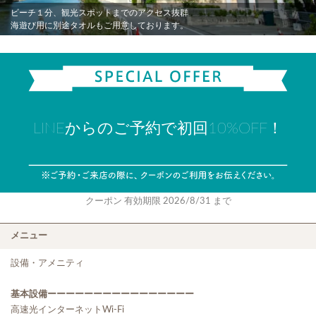
ビーチ１分、観光スポットまでのアクセス抜群
海遊び用に別途タオルもご用意しております。
LINEからのご予約で初回10%OFF！
クーポン 有効期限 2026/8/31 まで
メニュー
設備・アメニティ
基本設備ーーーーーーーーーーーーーーーー
高速光インターネットWi-Fi