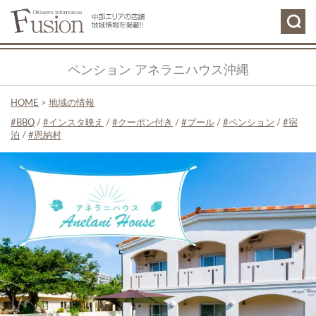
ペンション アネラニハウス沖縄
HOME
>
地域の情報
BBQ
/
インスタ映え
/
クーポン付き
/
プール
/
ペンション
/
宿
泊
/
恩納村