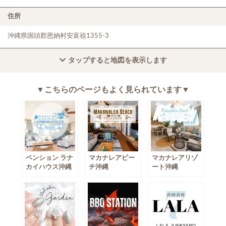
住所
沖縄県国頭郡恩納村安富祖1355-3
タップすると地図を表示します
Now Loading...
▼こちらのページもよく見られています▼
ペンション ラナ
マカナレアビー
マカナレアリゾ
カイハウス沖縄
チ沖縄
ート沖縄