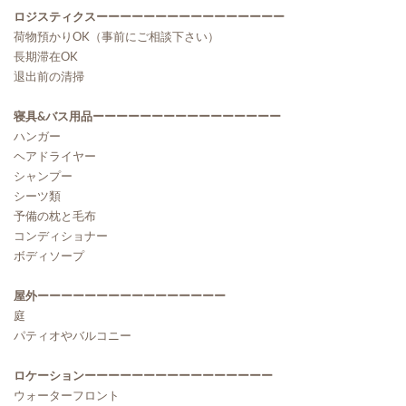
ロジスティクスーーーーーーーーーーーーーーーー
荷物預かりOK（事前にご相談下さい）
長期滞在OK
退出前の清掃
寝具&バス用品ーーーーーーーーーーーーーーーー
ハンガー
ヘアドライヤー
シャンプー
シーツ類
予備の枕と毛布
コンディショナー
ボディソープ
屋外ーーーーーーーーーーーーーーーー
庭
パティオやバルコニー
ロケーションーーーーーーーーーーーーーーーー
ウォーターフロント