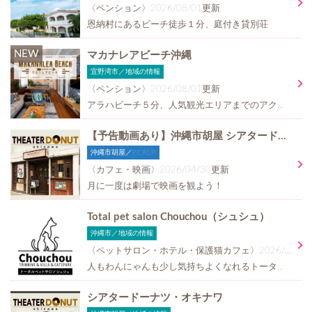
〈ペンション〉2026/08/01更新
恩納村にあるビーチ徒歩１分、庭付き貸別荘
NEW
マカナレアビーチ沖縄
宜野湾市／地域の情報
〈ペンション〉2026/08/01更新
アラハビーチ５分、人気観光エリアまでのアクセス抜群
【予告動画あり】沖縄市胡屋 シアタードーナツのおすすめ映画情報！！
沖縄市胡屋／PICKUP
〈カフェ・映画〉2026/04/30更新
月に一度は劇場で映画を観よう！
Total pet salon Chouchou（シュシュ）
沖縄市／地域の情報
〈ペットサロン・ホテル・保護猫カフェ〉2026/04/03更新
人もわんにゃんも少し気持ちよくなれるトータルペットサロン
シアタードーナツ・オキナワ