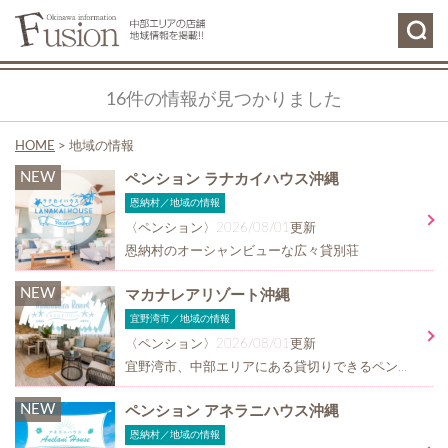
16件の情報が見つかりました
HOME
>
地域の情報
NEW
ペンション ラナカイハウス沖縄
恩納村／地域の情報
〈ペンション〉2026/08/01更新
恩納村のオーシャンビューな広々貸別荘
NEW
マカナレアリゾート沖縄
宜野湾市／地域の情報
〈ペンション〉2026/08/01更新
宜野湾市、中部エリアにある貸切りできるペンション
NEW
ペンション アネラニハウス沖縄
恩納村／地域の情報