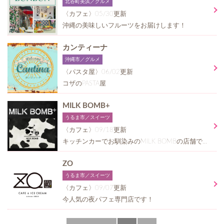
北谷町美浜／グルメ
〈カフェ〉05/30更新
沖縄の美味しいフルーツをお届けします！
カンティーナ
沖縄市／グルメ
〈パスタ屋〉06/02更新
コザのPASTA屋
MILK BOMB+
うるま市／スイーツ
〈カフェ〉09/18更新
キッチンカーでお馴染みのMILK BOMBの店舗です！
ZO
うるま市／スイーツ
〈カフェ〉09/07更新
今人気の夜パフェ専門店です！