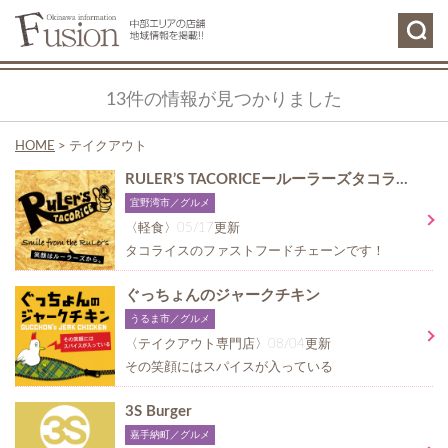
13件の情報が見つかりました
HOME
>
テイクアウト
RULER’S TACORICEールーラーズタコライスー
宜野湾市／グルメ
〈軽食〉05/17更新
タコライスのファストフードチェーンです！
ぐっちょんのジャークチキン
うるま市／グルメ
〈テイクアウト専門店〉08/04更新
その笑顔にはスパイスが入っている
3S Burger
嘉手納町／グルメ