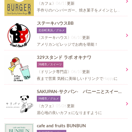
〈カフェ〉06/11更新
手作りのハンバーガー、焼き菓子をメインとしたテイクアウト専門店
ステーキハウスBB
北谷町美浜／グルメ
〈ステーキハウス〉06/10更新
アメリカンビレッジでお肉を堪能！
329スタンド ラボ オキナワ
沖縄市／スイーツ
〈ドリンク専門店〉06/10更新
夜まで営業 気軽に美味しいドリンクでHappyに
SAKUPAN-サクパン- パニーニとスイーツのお店
沖縄市／グルメ
〈カフェ〉05/26更新
居心地の良いカフェになりますように
cafe and fruits BUNBUN