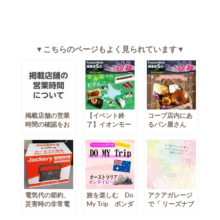
▼こちらのページもよく見られています▼
掲載店舗の営業
【イベント終
コープ店内にあ
時間の確認をお
了】イオンモー
るパン屋さん
願いいたしま
ル沖縄ライカム
「cReare
す。
で開催していた
Fata（クレアフ
物産展で購入し
ァータ）さん」
たスイーツと、
のあんパンが美
今の子どもは知
味しい！
らない三角パッ
ク牛乳
電気代の節約、
旅を楽しむ Do
アクアガレージ
災害時の非常電
My Trip ボンダ
で「 リーズナブ
源として使える
イビーチ
ルで上質なファ