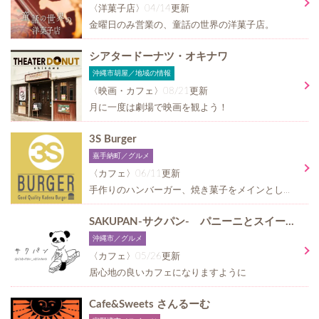
〈洋菓子店〉04/14更新
金曜日のみ営業の、童話の世界の洋菓子店。
シアタードーナツ・オキナワ
沖縄市胡屋／地域の情報
〈映画・カフェ〉08/21更新
月に一度は劇場で映画を観よう！
3S Burger
嘉手納町／グルメ
〈カフェ〉06/11更新
手作りのハンバーガー、焼き菓子をメインとしたテイクアウト専門店
SAKUPAN-サクパン- パニーニとスイーツのお店
沖縄市／グルメ
〈カフェ〉05/26更新
居心地の良いカフェになりますように
Cafe&Sweets さんるーむ