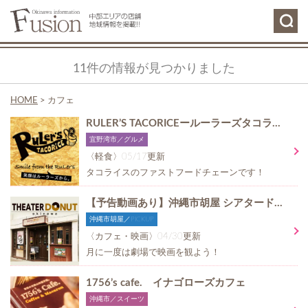
11件の情報が見つかりました
HOME
>
カフェ
RULER’S TACORICEールーラーズタコライスー
宜野湾市／グルメ
〈軽食〉05/17更新
タコライスのファストフードチェーンです！
【予告動画あり】沖縄市胡屋 シアタードーナツのおすすめ映画情報！！
沖縄市胡屋／PICKUP
〈カフェ・映画〉04/30更新
月に一度は劇場で映画を観よう！
1756’s cafe. イナゴローズカフェ
沖縄市／スイーツ