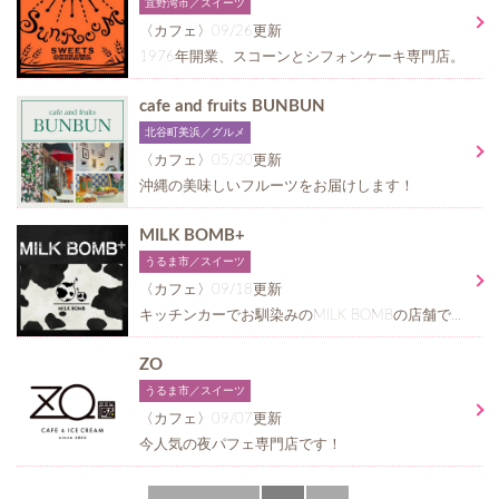
宜野湾市／スイーツ
〈カフェ〉09/26更新
1976年開業、スコーンとシフォンケーキ専門店。
cafe and fruits BUNBUN
北谷町美浜／グルメ
〈カフェ〉05/30更新
沖縄の美味しいフルーツをお届けします！
MILK BOMB+
うるま市／スイーツ
〈カフェ〉09/18更新
キッチンカーでお馴染みのMILK BOMBの店舗です！
ZO
うるま市／スイーツ
〈カフェ〉09/07更新
今人気の夜パフェ専門店です！